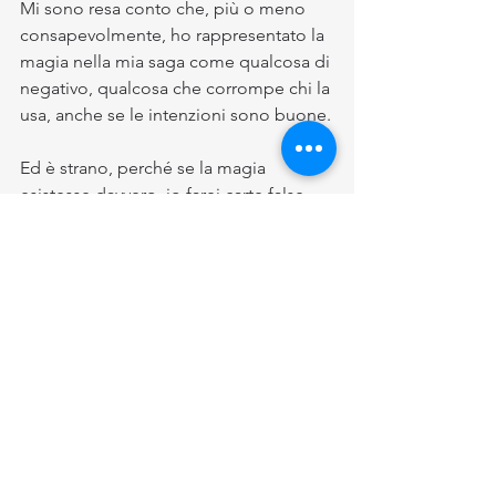
Mi sono resa conto che, più o meno 
consapevolmente, ho rappresentato la 
magia nella mia saga come qualcosa di 
negativo, qualcosa che corrompe chi la 
usa, anche se le intenzioni sono buone.
Ed è strano, perché se la magia 
esistesse davvero, io farei carte false 
per poterla usare. Mi piacerebbe da 
morire saper leggere nella mente delle 
persone, carpire i loro pensieri e usarli 
a mio vantaggio.
Ops. Un momento. Mi sono fermata 
mentre scrivevo questa frase. Il potere 
di leggere e manipolare i pensieri è il 
seiðr
. Ed è esattamente il potere che 
Asbjørn usa per annullare la volontà 
delle persone.