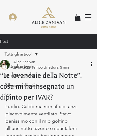
Post
Tutti gli articoli
Alice Zanivan
Tutti gli articoli
29 ott 2025
Tempo di lettura: 5 min
“Le lavandaie della Notte”:
Thunder Riders
cosa mi ha insegnato un
Riflessioni d'artista
Ivar
dipinto per IVAR?
Luglio. Caldo ma non afoso, anzi, 
piacevolmente ventilato. Stavo 
benissimo con il mio golfino 
all’uncinetto azzurro e i pantaloni 
leggeri: la mia situazione meteo 