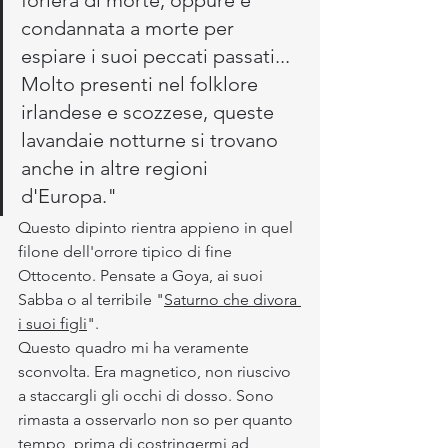
foriera di morte, oppure è 
condannata a morte per 
espiare i suoi peccati passati... 
Molto presenti nel folklore 
irlandese e scozzese, queste 
lavandaie notturne si trovano 
anche in altre regioni 
d'Europa."
Questo dipinto rientra appieno in quel 
filone dell'orrore tipico di fine 
Ottocento. Pensate a Goya, ai suoi 
Sabba o al terribile "
Saturno che divora 
i suoi figli
".
Questo quadro mi ha veramente 
sconvolta. Era magnetico, non riuscivo 
a staccargli gli occhi di dosso. Sono 
rimasta a osservarlo non so per quanto 
tempo, prima di costringermi ad 