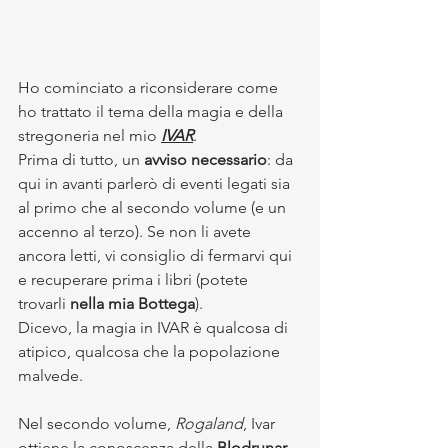
Ho cominciato a riconsiderare come 
ho trattato il tema della magia e della 
stregoneria nel mio 
IVAR
.
Prima di tutto, un 
avviso necessario
: da 
qui in avanti parlerò di eventi legati sia 
al primo che al secondo volume (e un 
accenno al terzo). Se non li avete 
ancora letti, vi consiglio di fermarvi qui 
e recuperare prima i libri (potete 
trovarli 
nella mia Bottega
).
Dicevo, la magia in IVAR è qualcosa di 
atipico, qualcosa che la popolazione 
malvede.
Nel secondo volume, 
Rogaland
, Ivar 
ottiene la conoscenza della 
Blodrunar
, 