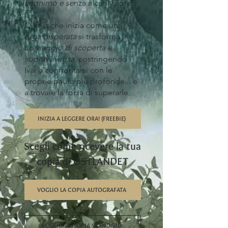
anonimo e se
nza alcun valore?
Quella che inizia come una
fuga disperata
si trasforma in
un
viaggio di scoperta e
sopravvivenza
, costringendo
Ivar a confrontarsi con le
proprie paure più profonde... e
a trovare la forza di superarle.
INIZIA A LEGGERE ORA! (FREEBIE)
Scegli come ricevere la tua
copia di ØSTLANDET
VOGLIO LA COPIA AUTOGRAFATA
VOGLIO LA COPIA STANDARD