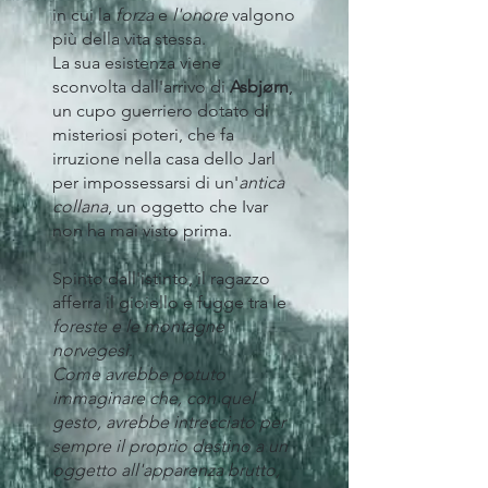
in cui la
forza
e
l'onore
valgono
più della vita stessa.
La sua esistenza viene
sconvolta dall'arrivo di
Asbjørn
,
un cupo guerriero dotato di
misteriosi poteri, che fa
irruzione nella casa dello Jarl
per impossessarsi di un'
antica
collana
, un oggetto che Ivar
non ha mai visto prima.
Spinto dall'istinto, il ragazzo
afferra il gioiello e fugge tra le
foreste e le montagne
norvegesi
.
Come avrebbe potuto
immaginare che, con quel
gesto, avrebbe intrecciato per
sempre il proprio destino a un
oggetto all'apparenza brutto,