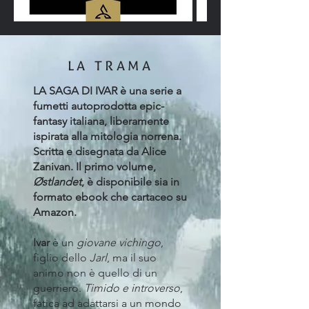
LA TRAMA
LA SAGA DI IVAR è una serie a
fumetti autoprodotta epic-
fantasy italiana, liberamente
ispirata alla mitologia norrena.
Scritta e disegnata da Alice
Zanivan. Il primo volume,
Østlandet
, è disponibile sia in
formato ebook che cartaceo su
Amazon.
Ivar
è un
giovane vichingo
,
figlio dello
Jarl
, ma il suo
animo non è quello di un
guerriero.
Timido e introverso
,
fatica ad adattarsi a un mondo