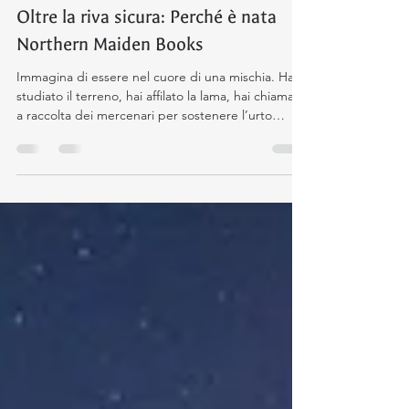
Riflessioni d'artista
Oltre la riva sicura: Perché è nata
Northern Maiden Books
Immagina di essere nel cuore di una mischia. Hai
studiato il terreno, hai affilato la lama, hai chiamato
a raccolta dei mercenari per sostenere l’urto
dell’esercito che hai di fronte. Ma quando la
battaglia infuria e ti volti indietro per cercare
sostegno… ti accorgi di essere rimasta sola. Le
promesse di aiuto sono svanite nel rumore dei
colpi e i mercenari che avevi assoldato
semplicemente non si sono presentati. Ecco,
quella guerriera ero io. Mi sono resa conto che
deleg