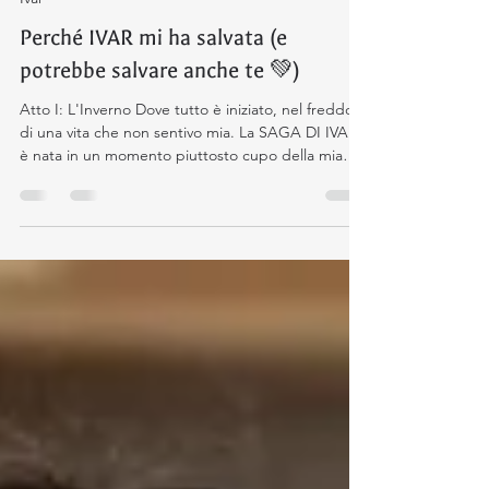
Alice Zanivan
23 feb
Tempo di lettura: 3 min
Ivar
Perché IVAR mi ha salvata (e
potrebbe salvare anche te 💚)
Atto I: L'Inverno Dove tutto è iniziato, nel freddo
di una vita che non sentivo mia. La SAGA DI IVAR
è nata in un momento piuttosto cupo della mia
esistenza. Ero all'università, studiavo una materia
che mi piaceva ma che sapevo già non mi avrebbe
dato un lavoro, e mi sentivo senza uno scopo. Il
sogno di diventare fumettista era lì, in un angolo
della mente, ma l'avevo ormai abbandonato,
convinta che fosse impossibile. Ho sempre fatto
fatica a farmi degli amici. Ero circondat