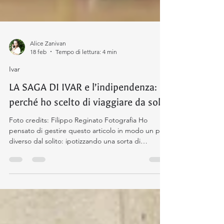
Alice Zanivan
18 feb
Tempo di lettura: 4 min
Ivar
LA SAGA DI IVAR e l’indipendenza:
perché ho scelto di viaggiare da sola
Foto credits: Filippo Reginato Fotografia Ho
pensato di gestire questo articolo in modo un po'
diverso dal solito: ipotizzando una sorta di
intervista raggruppando le domande che mi sono
state rivolte più spesso in questi mesi, sia dai
lettori che mi seguono da tempo, sia da chi ha
appena scoperto il mondo di Northern Maiden
Books . Spero che questa trasparenza vi aiuti a
capire dove stiamo andando. 🌲 PARTE 1: Per chi