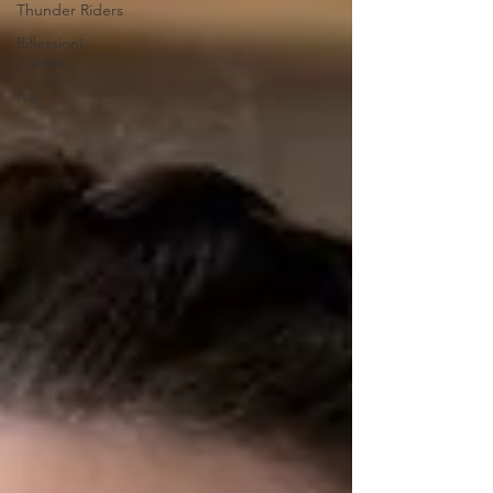
Thunder Riders
Riflessioni
d'artista
Ivar